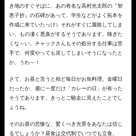
う少
き地のすぐそばに、あの有名な高村光太郎の『智
し九
恵子抄』の石碑があって、学生などがよく拓本を
十九
里の
作成に来ていたっけ）それがすぐに腐敗してしま
話で
い、もの凄く悪臭がするそうであります。嗅ぎた
も聞
いて
くな～い。チャックさんもその処分する仕事は苦
みま
手で、何度やっても戻してしまいそうになったと
しょ
う
か。うわ～！
か。
3
さて、お昼と言うと殆ど毎日がお魚料理。金曜日
こき
だったか、週に一度だけ「カレーの日」が有った
使わ
れ
そうであります。きっとご馳走に見えたことでし
て、
ょうね。
イン
チキ
して
そのお昼の悲惨な、驚くべき光景をあなたは信じ
るでしょうか？昼食は交代制でいつでも立食。
4