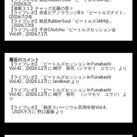
（2026.8.2)
【連載３１】チャック近藤の昔々
【ライブレポ】赤坂ピアノラウンジB♭「ビートルズナイト」
(2026/7/24)
【ライブレポ】鶴見RubberSoul「ビートルズJAM会」
（2026.7.20)
【ライブレポ】平井Chutchu「ビートルズセッション会
Vol.69」(2026.7.17)
最近のコメント
【ライブレポ】「ビートルズセッション in Funabashi
Vol.42」(2026.1.27)
に
嶋守 裕司（シマモリ ユウジ）
より
【ライブレポ】「ビートルズセッション in Funabashi
Vol.42」(2026.1.27)
に
landbeat
より
【ライブレポ】「ビートルズセッション in Funabashi
Vol.42」(2026.1.27)
に
嶋守 裕司 （シマモリ ユウジ）
よ
り
【ライブレポ】「鶴見ラバーソウル35周年祭Vol.4」
（2025.9.7)
に
野口義修
より