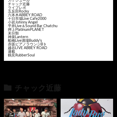
スケジュール
チャック近藤
ライブレポ
五反田Rocky
六本木ABBEY ROAD
十日市場Live Cafe2000
小岩Johnny Angel
平井Live＆Sound Bar Chatchu
押上PlatinumPLANET
未分類
神泉Lantern
船橋Live酒場Buddy's
赤坂ピアノラウンジB♭
越谷LIVE ABBEY ROAD
連載
鶴見RubberSoul
チャック近藤
の最新記事8件