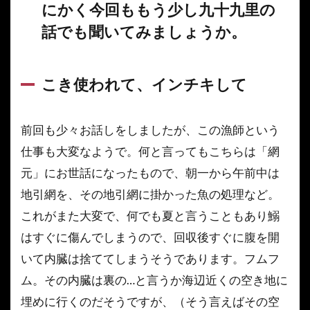
にかく今回ももう少し九十九里の
なっ
ちゃ
話でも聞いてみましょうか。
った
チャ
ック
さ
こき使われて、インチキして
ん。
そこ
でも
前回も少々お話しをしましたが、この漁師という
力を
仕事も大変なようで。何と言ってもこちらは「網
発揮
した
元」にお世話になったもので、朝一から午前中は
と
地引網を、その地引網に掛かった魚の処理など。
か、
しな
これがまた大変で、何でも夏と言うこともあり鰯
いと
はすぐに傷んでしまうので、回収後すぐに腹を開
か？
とに
いて内臓は捨ててしまうそうであります。フムフ
かく
ム。その内臓は裏の…と言うか海辺近くの空き地に
今回
もも
埋めに行くのだそうですが、（そう言えばその空