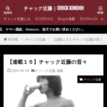
チャック近藤｜CHUCK KONDOH
チャック近藤とは
SCHEDULE
Blog＆連載
BOOK&CD
C
mazon、楽天でお買い求めください。
HOME
チャック近藤
【連載１６】チャック近藤の昔々
【連載１６】チャック近藤の昔々
2025-05-01
チャック近藤
,
連載
チャック近藤