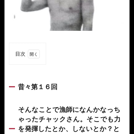
目次
1
昔々
第１
６回
昔々第１６回
2
そん
なこ
そんなことで漁師になんかなっち
とで
ゃったチャックさん。そこでも力
漁師
にな
を発揮したとか、しないとか？と
んか