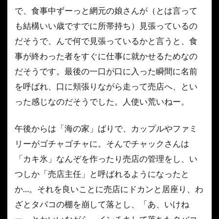
人は
で、食事中ずーっと網元の娘さんが（とは言って
見か
も結構いい歳ですでに所帯持ち）見張っているの
けに
より
だそうで、んで何で見張っているかと言うと、食
ませ
事が終わった者をすぐに仕事に就かせるためなの
ん、
です
だそうです。最後の一口が口に入った瞬間に名前
よ。
を呼ばれ、口に頬張りながら走って売店へ、とい
5
楽
った感じなのだそうでした。人使い荒いねー。
しいこ
と、悲
午後からは「海の家」ばりで、カップルやファミ
しいこ
と、や
リーがゴチャゴチャに。そんでチャックさんは
はり
「カキ氷」なんぞを作ったり売店の管理をし、い
「愛こ
そすべ
つしか「売店主任」と呼ばれるようになったと
て」か
か…。それを良いことに売店にドカンと居座り、わ
な？！
ざとタバコの棚を崩して落とし、「あ、いけね