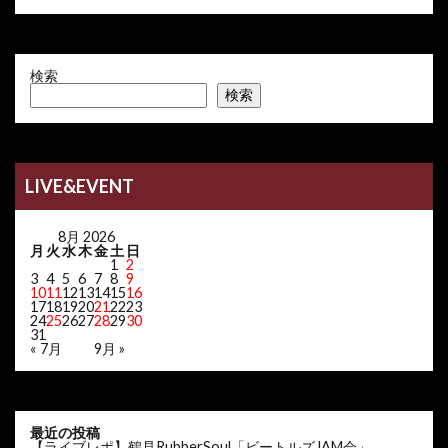
検索
検索
LIVE&EVENT
8月 2026
月
火
水
木
金
土
日
1
2
3
4
5
6
7
8
9
10
11
12
13
14
15
16
17
18
19
20
21
22
23
24
25
26
27
28
29
30
31
« 7月
9月 »
最近の投稿
【ライブレポ】鶴見RubberSoul「ビートルズJAM会」