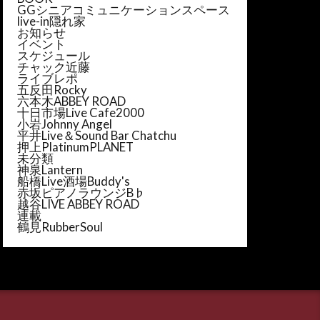
GGシニアコミュニケーションスペース
live-in隠れ家
お知らせ
イベント
スケジュール
チャック近藤
ライブレポ
五反田Rocky
六本木ABBEY ROAD
十日市場Live Cafe2000
小岩Johnny Angel
平井Live＆Sound Bar Chatchu
押上PlatinumPLANET
未分類
神泉Lantern
船橋Live酒場Buddy's
赤坂ピアノラウンジB♭
越谷LIVE ABBEY ROAD
連載
鶴見RubberSoul