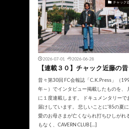
チャック
2026-07-01
2026-06-28
【連載３０】チャック近藤の昔
昔々第30回 FC会報誌「C.K.Press」（19
年～）でインタビュー掲載したものを、 
に１度連載します。 ドキュメンタリーで
届けしています。 悲しいことに‘85の夏
愛のお母さまが亡くなられ打ちひしがれ
もなく、CAVERN CLUB […]