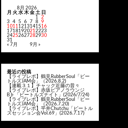
8月 2026
月
火
水
木
金
土
日
1
2
3
4
5
6
7
8
9
10
11
12
13
14
15
16
17
18
19
20
21
22
23
24
25
26
27
28
29
30
31
« 7月
9月 »
最近の投稿
【ライブレポ】鶴見RubberSoul「ビー
トルズJAM会」（2026.8.2)
【連載３１】チャック近藤の昔々
【ライブレポ】赤坂ピアノラウンジ
B♭「ビートルズナイト」(2026/7/24)
【ライブレポ】鶴見RubberSoul「ビー
トルズJAM会」（2026.7.20)
【ライブレポ】平井Chutchu「ビートル
ズセッション会Vol.69」(2026.7.17)