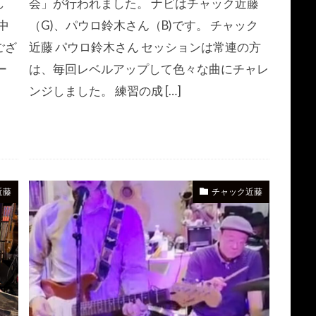
し
会」が行われました。 ナビはチャック近藤
中
（G)、パウロ鈴木さん（B)です。 チャック
ござ
近藤 パウロ鈴木さん セッションは常連の方
ー
は、毎回レベルアップして色々な曲にチャレ
。
ンジしました。 練習の成 […]
近藤
チャック近藤