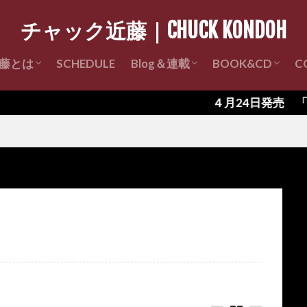
チャック近藤｜CHUCK KONDOH
藤とは
SCHEDULE
Blog＆連載
BOOK&CD
C
Profile
近藤経歴
チャック近藤ライブレポ
チャック近藤の昔々 連載
チャック近藤 著
CD販売
４月24日発売 「完全版 