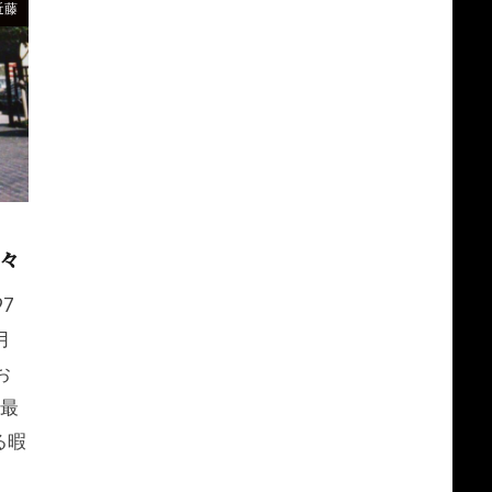
近藤
々
97
月
お
に最
る暇