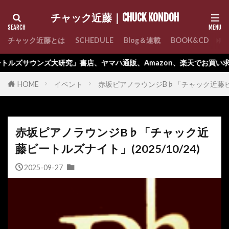
チャック近藤｜CHUCK KONDOH
チャック近藤とは
SCHEDULE
Blog＆連載
BOOK&CD
C
サウンズ大研究」書店、ヤマハ通販、Amazon、楽天でお買い求めくだ
HOME
イベント
赤坂ピアノラウンジB♭「チャック近藤ビート
赤坂ピアノラウンジB♭「チャック近
藤ビートルズナイト」(2025/10/24)
2025-09-27