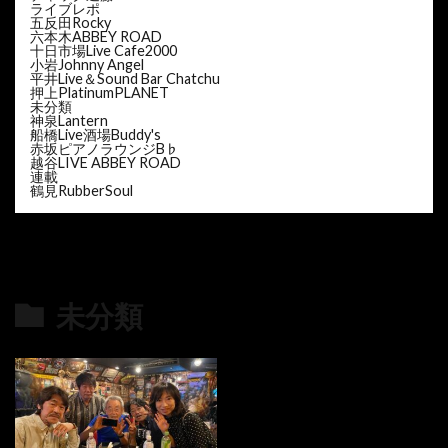
ライブレポ
五反田Rocky
六本木ABBEY ROAD
十日市場Live Cafe2000
小岩Johnny Angel
平井Live＆Sound Bar Chatchu
押上PlatinumPLANET
未分類
神泉Lantern
船橋Live酒場Buddy's
赤坂ピアノラウンジB♭
越谷LIVE ABBEY ROAD
連載
鶴見RubberSoul
未分類
の最新記事8件