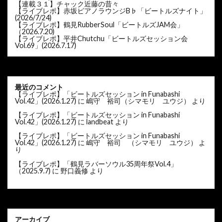
【連載３１】チャック近藤の昔々
【ライブレポ】赤坂ピアノラウンジB♭「ビートルズナイト」
(2026/7/24)
【ライブレポ】鶴見RubberSoul「ビートルズJAM会」
（2026.7.20)
【ライブレポ】平井Chutchu「ビートルズセッション会
Vol.69」(2026.7.17)
最近のコメント
【ライブレポ】「ビートルズセッション in Funabashi
Vol.42」(2026.1.27)
に
嶋守 裕司（シマモリ ユウジ）
より
【ライブレポ】「ビートルズセッション in Funabashi
Vol.42」(2026.1.27)
に
landbeat
より
【ライブレポ】「ビートルズセッション in Funabashi
Vol.42」(2026.1.27)
に
嶋守 裕司 （シマモリ ユウジ）
よ
り
【ライブレポ】「鶴見ラバーソウル35周年祭Vol.4」
（2025.9.7)
に
野口義修
より
アーカイブ