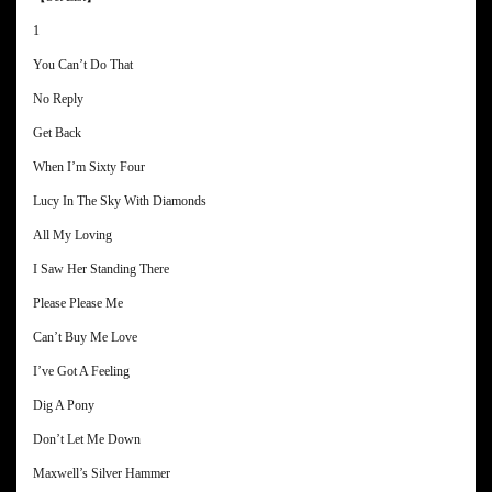
1
You Can’t Do That
No Reply
Get Back
When I’m Sixty Four
Lucy In The Sky With Diamonds
All My Loving
I Saw Her Standing There
Please Please Me
Can’t Buy Me Love
I’ve Got A Feeling
Dig A Pony
Don’t Let Me Down
Maxwell’s Silver Hammer