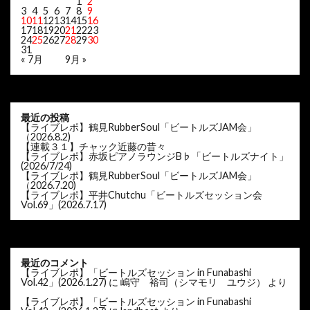
1
2
3
4
5
6
7
8
9
10
11
12
13
14
15
16
17
18
19
20
21
22
23
24
25
26
27
28
29
30
31
« 7月
9月 »
最近の投稿
【ライブレポ】鶴見RubberSoul「ビートルズJAM会」
（2026.8.2)
【連載３１】チャック近藤の昔々
【ライブレポ】赤坂ピアノラウンジB♭「ビートルズナイト」
(2026/7/24)
【ライブレポ】鶴見RubberSoul「ビートルズJAM会」
（2026.7.20)
【ライブレポ】平井Chutchu「ビートルズセッション会
Vol.69」(2026.7.17)
最近のコメント
【ライブレポ】「ビートルズセッション in Funabashi
Vol.42」(2026.1.27)
に
嶋守 裕司（シマモリ ユウジ）
より
【ライブレポ】「ビートルズセッション in Funabashi