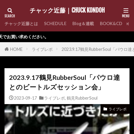
チャック近藤｜CHUCK KONDOH
チャック近藤とは
SCHEDULE
Blog＆連載
BOOK&CD
C
めください。
HOME
ライブレポ
2023.9.17鶴見RubberSoul「
2023.9.17鶴見RubberSoul「パウロ達
とのビートルズセッション会」
2023-09-17
ライブレポ
,
鶴見RubberSoul
ライブレポ