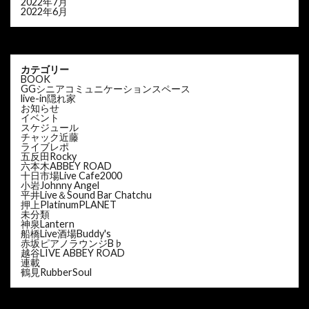
2022年7月
2022年6月
カテゴリー
BOOK
GGシニアコミュニケーションスペース
live-in隠れ家
お知らせ
イベント
スケジュール
チャック近藤
ライブレポ
五反田Rocky
六本木ABBEY ROAD
十日市場Live Cafe2000
小岩Johnny Angel
平井Live＆Sound Bar Chatchu
押上PlatinumPLANET
未分類
神泉Lantern
船橋Live酒場Buddy's
赤坂ピアノラウンジB♭
越谷LIVE ABBEY ROAD
連載
鶴見RubberSoul