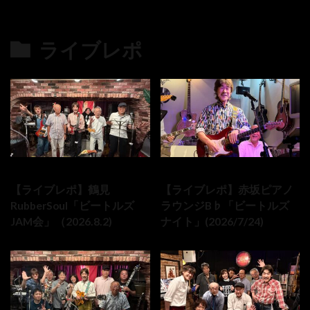
ライブレポ
の最新記事8件
2026-08-02
2026-07-24
【ライブレポ】鶴見
【ライブレポ】赤坂ピアノ
RubberSoul「ビートルズ
ラウンジB♭「ビートルズ
JAM会」（2026.8.2)
ナイト」(2026/7/24)