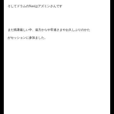
そしてドラムのNaviはアズミンさんです
まだ残暑厳しい中、遠方からや常連さまやお久しぶりのかた
がセッションに参加ました。