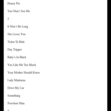
Honey Pie
You Won’t See Me
2
It Won’t Be Long
She Loves You
Ticket To Ride
Day Tripper
Baby’s In Black
You Like Me Too Much
Your Mother Should Know
Lady Madonna
Drive My Car
Something
Nowhere Man