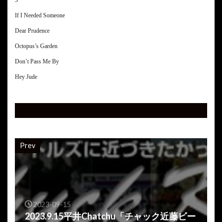
3
If I Needed Someone
Dear Prudence
Octopus’s Garden
Don’t Pass Me By
Hey Jude
Prev
2023-09-15
2023.9.15平井Chatchu「チャック近藤ビー