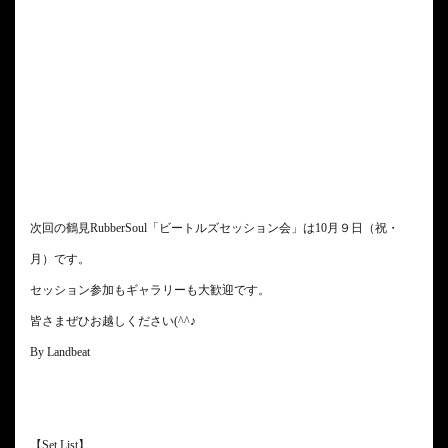
次回の鶴見RubberSoul「ビートルズセッション会」は10月９日（祝・
月）です。
セッション参加もギャラリーも大歓迎です。
皆さまぜひお越しください(^^♪
By Landbeat
【Set List】