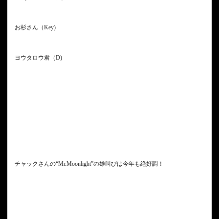
お杉さん（Key)
ヨウタロウ君（D)
チャックさんの“Mr.Moonlight”の雄叫びは今年も絶好調！