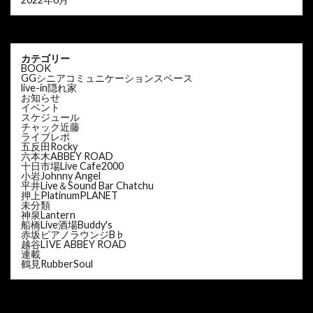
カテゴリー
BOOK
GGシニアコミュニケーションスペース
live-in隠れ家
お知らせ
イベント
スケジュール
チャック近藤
ライブレポ
五反田Rocky
六本木ABBEY ROAD
十日市場Live Cafe2000
小岩Johnny Angel
平井Live＆Sound Bar Chatchu
押上PlatinumPLANET
未分類
神泉Lantern
船橋Live酒場Buddy's
赤坂ピアノラウンジB♭
越谷LIVE ABBEY ROAD
連載
鶴見RubberSoul