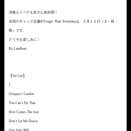
演奏もトークも皆さん絶好調！
次回のチャック近藤&Youger Than Yesterdayは、２月１１日（土・祝・
夜）です。
どうぞお楽しみに！
By Landbeat
【Set List】
1
Octopus’s Garden
You Can’t Do That
Here Comes The Sun
Don’t Let Me Down
One After 909