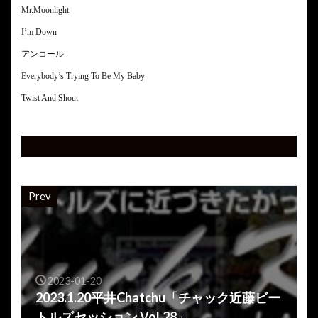
Mr.Moonlight
I’m Down
アンコール
Everybody’s Trying To Be My Baby
Twist And Shout
Prev
2023-01-20
2023.1.20平井Chatchu「チャック近藤ビー
トルズセッション Vol.28」