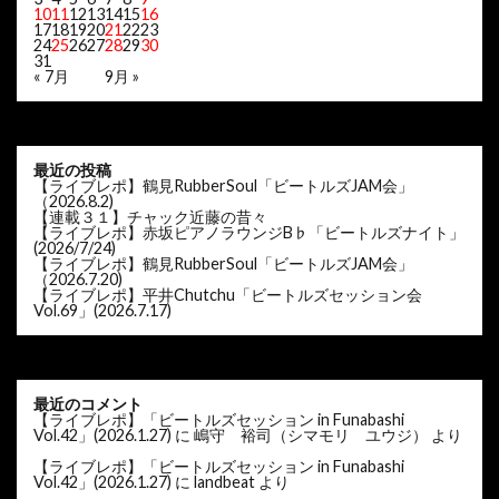
10
11
12
13
14
15
16
17
18
19
20
21
22
23
24
25
26
27
28
29
30
31
« 7月
9月 »
最近の投稿
【ライブレポ】鶴見RubberSoul「ビートルズJAM会」
（2026.8.2)
【連載３１】チャック近藤の昔々
【ライブレポ】赤坂ピアノラウンジB♭「ビートルズナイト」
(2026/7/24)
【ライブレポ】鶴見RubberSoul「ビートルズJAM会」
（2026.7.20)
【ライブレポ】平井Chutchu「ビートルズセッション会
Vol.69」(2026.7.17)
最近のコメント
【ライブレポ】「ビートルズセッション in Funabashi
Vol.42」(2026.1.27)
に
嶋守 裕司（シマモリ ユウジ）
より
【ライブレポ】「ビートルズセッション in Funabashi
Vol.42」(2026.1.27)
に
landbeat
より