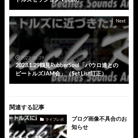
Next
2023-01-29
2023.1.29鶴見RubberSoul「パウロ達との
ビートルズJAM会」（Set List訂正）
関連する記事
ブログ画像不具合のお
ライブレポ
知らせ