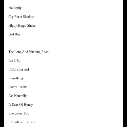
No Reply
Cry For A Shadow
Hippy Hippy Shake
Bad Boy
2
The Long And Winding Road
Let It Be
I’ll Cry Instead
Something
Savoy Truffle
Act Naturally
A Taste Of Honey
She Loves You
I’ll Follow The Sun