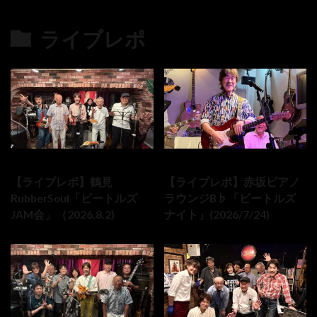
ライブレポ
の最新記事8件
2026-08-02
2026-07-24
【ライブレポ】鶴見
【ライブレポ】赤坂ピアノ
RubberSoul「ビートルズ
ラウンジB♭「ビートルズ
JAM会」（2026.8.2)
ナイト」(2026/7/24)