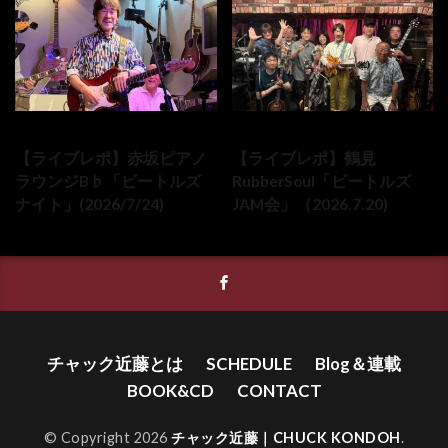
2026-07-24
2026-07-20
【ライブレポ】赤坂ピアノ
【ライブレポ】鶴見
ラウンジB♭「ビートルズ
RubberSoul「ビートルズ
ナイト」(2026/7/24)
JAM会」（2026.7.20)
チャック近藤とは
SCHEDULE
Blog＆連載
BOOK&CD
CONTACT
© Copyright 2026
チャック近藤｜CHUCK KONDOH
.