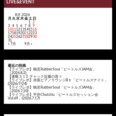
LIVE&EVENT
8月 2026
月
火
水
木
金
土
日
1
2
3
4
5
6
7
8
9
10
11
12
13
14
15
16
17
18
19
20
21
22
23
24
25
26
27
28
29
30
31
« 7月
9月 »
最近の投稿
【ライブレポ】鶴見RubberSoul「ビートルズJAM会」
（2026.8.2)
【連載３１】チャック近藤の昔々
【ライブレポ】赤坂ピアノラウンジB♭「ビートルズナイト」
(2026/7/24)
【ライブレポ】鶴見RubberSoul「ビートルズJAM会」
（2026.7.20)
【ライブレポ】平井Chutchu「ビートルズセッション会
Vol.69」(2026.7.17)