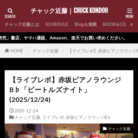
チャック近藤｜CHUCK KONDOH
チャック近藤とは
SCHEDULE
Blog＆連載
BOOK&CD
C
mazon、楽天でお買い求めください。
HOME
チャック近藤
【ライブレポ】赤坂ピアノラウンジB♭「
【ライブレポ】赤坂ピアノラウンジ
B♭「ビートルズナイト」
(2025/12/24)
2025-12-24
チャック近藤
,
ライブレポ
,
赤坂ピアノラウンジB♭
チャック近藤