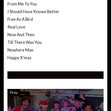
From Me To You
I Should Have Known Better
Free As A Bird
Real Love
Now And Then
Till There Was You
Nowhere Man
Happy X’mas
Prev