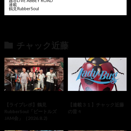
越谷LIVE ABBEY ROAD
連載
鶴見RubberSoul
チャック近藤
の最新記事8件
2026-08-02
2026-08-01
【ライブレポ】鶴見
【連載３１】チャック近藤
RubberSoul「ビートルズ
の昔々
JAM会」（2026.8.2)