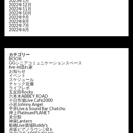
2023年1月
2022年12月
2022年11月
2022年10月
2022年9月
2022年8月
2022年7月
2022年6月
カテゴリー
BOOK
GGシニアコミュニケーションスペース
live-in隠れ家
お知らせ
イベント
スケジュール
チャック近藤
ライブレポ
五反田Rocky
六本木ABBEY ROAD
十日市場Live Cafe2000
小岩Johnny Angel
平井Live＆Sound Bar Chatchu
押上PlatinumPLANET
未分類
神泉Lantern
船橋Live酒場Buddy's
赤坂ピアノラウンジB♭