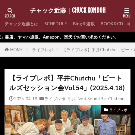
チャック近藤｜CHUCK KONDOH
チャック近藤とは
SCHEDULE
Blog＆連載
BOOK&CD
C
zon、楽天でお買い求めください。
HOME
ライブレポ
【ライブレポ】平井Chutchu「ビートルズセ
【ライブレポ】平井Chutchu「ビート
ルズセッション会Vol.54」(2025.4.18)
2025-04-18
ライブレポ
,
平井Live＆Sound Bar Chatchu
ライブレポ