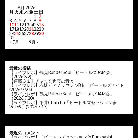
8月 2026
月
火
水
木
金
土
日
1
2
3
4
5
6
7
8
9
10
11
12
13
14
15
16
17
18
19
20
21
22
23
24
25
26
27
28
29
30
31
« 7月
9月 »
最近の投稿
【ライブレポ】鶴見RubberSoul「ビートルズJAM会」
（2026.8.2)
【連載３１】チャック近藤の昔々
【ライブレポ】赤坂ピアノラウンジB♭「ビートルズナイト」
(2026/7/24)
【ライブレポ】鶴見RubberSoul「ビートルズJAM会」
（2026.7.20)
【ライブレポ】平井Chutchu「ビートルズセッション会
Vol.69」(2026.7.17)
最近のコメント
【ライブレポ】「ビートルズセッション in Funabashi