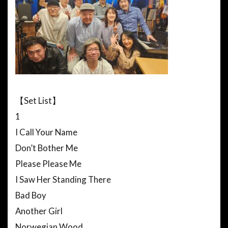
【Set List】
1
I Call Your Name
Don’t Bother Me
Please Please Me
I Saw Her Standing There
Bad Boy
Another Girl
Norwegian Wood