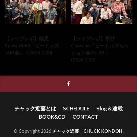
2026-07-20
2026-07-17
【ライブレポ】鶴見
【ライブレポ】平井
RubberSoul「ビートルズ
Chutchu「ビートルズセッ
JAM会」（2026.7.20)
ション会Vol.69」
(2026.7.17)
チャック近藤とは
SCHEDULE
Blog＆連載
BOOK&CD
CONTACT
© Copyright 2026
チャック近藤｜CHUCK KONDOH
.