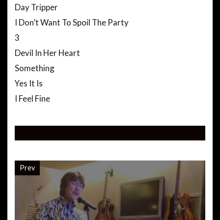
Day Tripper
I Don’t Want To Spoil The Party
3
Devil In Her Heart
Something
Yes It Is
I Feel Fine
Prev