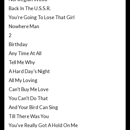
Back In The U.S.S.R.
You’re Going To Lose That Girl
Nowhere Man
2
Birthday
Any Time At All
Tell Me Why
A Hard Day’s Night
All My Loving
Can’t Buy Me Love
You Can’t Do That
And Your Bird Can Sing
Till There Was You
You’ve Really Got A Hold On Me