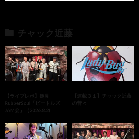
チャック近藤
の最新記事8件
2026-08-02
2026-08-01
【ライブレポ】鶴見
【連載３１】チャック近藤
RubberSoul「ビートルズ
の昔々
JAM会」（2026.8.2)