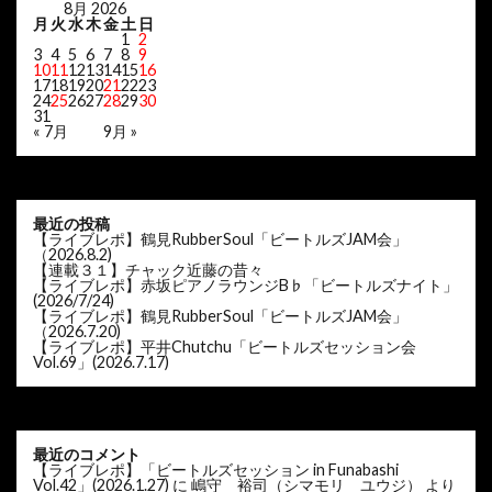
8月 2026
月
火
水
木
金
土
日
1
2
3
4
5
6
7
8
9
10
11
12
13
14
15
16
17
18
19
20
21
22
23
24
25
26
27
28
29
30
31
« 7月
9月 »
最近の投稿
【ライブレポ】鶴見RubberSoul「ビートルズJAM会」
（2026.8.2)
【連載３１】チャック近藤の昔々
【ライブレポ】赤坂ピアノラウンジB♭「ビートルズナイト」
(2026/7/24)
【ライブレポ】鶴見RubberSoul「ビートルズJAM会」
（2026.7.20)
【ライブレポ】平井Chutchu「ビートルズセッション会
Vol.69」(2026.7.17)
最近のコメント
【ライブレポ】「ビートルズセッション in Funabashi
Vol.42」(2026.1.27)
に
嶋守 裕司（シマモリ ユウジ）
より