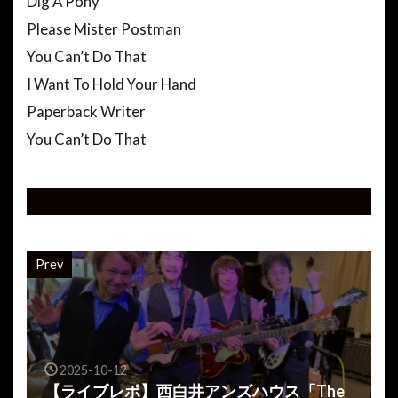
Dig A Pony
Please Mister Postman
You Can’t Do That
I Want To Hold Your Hand
Paperback Writer
You Can’t Do That
Prev
2025-10-12
【ライブレポ】西白井アンズハウス「The