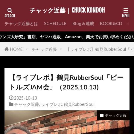
チャック近藤｜CHUCK KONDOH
チャック近藤とは
SCHEDULE
Blog＆連載
BOOK&CD
C
店、ヤマハ通販、Amazon、楽天でお買い求めください。
HOME
チャック近藤
【ライブレポ】鶴見RubberSoul「ビー
【ライブレポ】鶴見RubberSoul「ビー
トルズJAM会」（2025.10.13)
2025-10-13
チャック近藤
,
ライブレポ
,
鶴見RubberSoul
チャック近藤