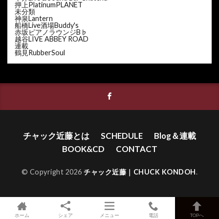
押上PlatinumPLANET
未分類
神泉Lantern
船橋Live酒場Buddy's
赤坂ピアノラウンジB♭
越谷LIVE ABBEY ROAD
連載
鶴見RubberSoul
チャック近藤とは
SCHEDULE
Blog＆連載
BOOK&CD
CONTACT
© Copyright 2026
チャック近藤｜CHUCK KONDOH
.
ホーム
シェア
メニュー
電話
TOPへ