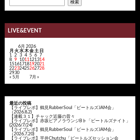
検索
LIVE&EVENT
6月 2026
月
火
水
木
金
土
日
1
2
3
4
5
6
7
8
9
10
11
12
13
14
15
16
17
18
19
20
21
22
23
24
25
26
27
28
29
30
« 5月
7月 »
最近の投稿
【ライブレポ】鶴見RubberSoul「ビートルズJAM会」
（2026.8.2)
【連載３１】チャック近藤の昔々
【ライブレポ】赤坂ピアノラウンジB♭「ビートルズナイト」
(2026/7/24)
【ライブレポ】鶴見RubberSoul「ビートルズJAM会」
（2026.7.20)
【ライブレポ】平井Chutchu「ビートルズセッション会