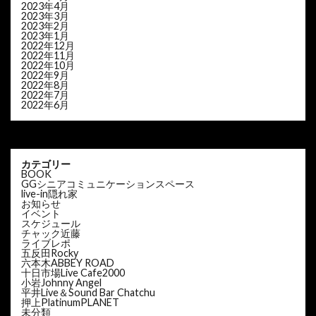
2023年4月
2023年3月
2023年2月
2023年1月
2022年12月
2022年11月
2022年10月
2022年9月
2022年8月
2022年7月
2022年6月
カテゴリー
BOOK
GGシニアコミュニケーションスペース
live-in隠れ家
お知らせ
イベント
スケジュール
チャック近藤
ライブレポ
五反田Rocky
六本木ABBEY ROAD
十日市場Live Cafe2000
小岩Johnny Angel
平井Live＆Sound Bar Chatchu
押上PlatinumPLANET
未分類