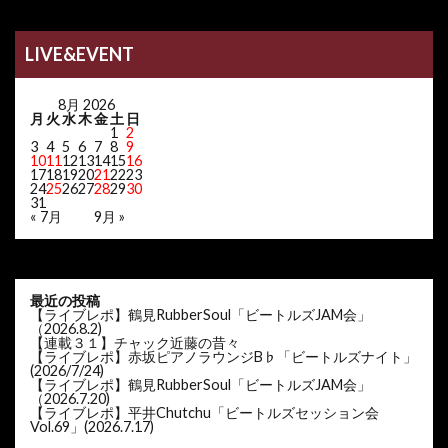
LIVE&EVENT
8月 2026
月
火
水
木
金
土
日
1
2
3
4
5
6
7
8
9
10
11
12
13
14
15
16
17
18
19
20
21
22
23
24
25
26
27
28
29
30
31
« 7月
9月 »
最近の投稿
【ライブレポ】鶴見RubberSoul「ビートルズJAM会」
（2026.8.2)
【連載３１】チャック近藤の昔々
【ライブレポ】赤坂ピアノラウンジB♭「ビートルズナイト」
(2026/7/24)
【ライブレポ】鶴見RubberSoul「ビートルズJAM会」
（2026.7.20)
【ライブレポ】平井Chutchu「ビートルズセッション会
Vol.69」(2026.7.17)